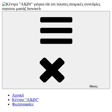
Skip
to
content
"αιων"
ΚΕΝΤΡΟ ΓΙΟΓΚΑ-ΠΙΛΑΤΕΣ-ΤΑΙ ΤΣΙ
Menu
Αρχική
Κέντρο “ΑΙΩΝ”
Φωτογραφίες