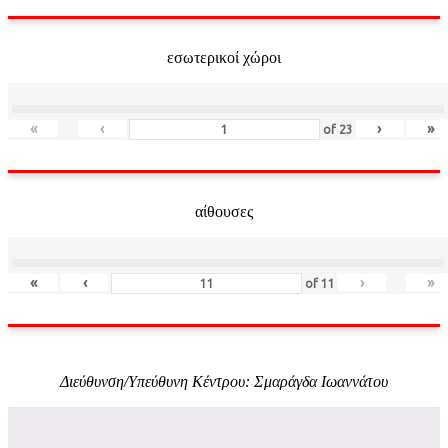
εσωτερικοί χώροι
«
‹
›
»
of
23
αίθουσες
«
‹
›
»
of
11
Διεύθυνση/Υπεύθυνη Κέντρου: Σμαράγδα Ιωαννάτου