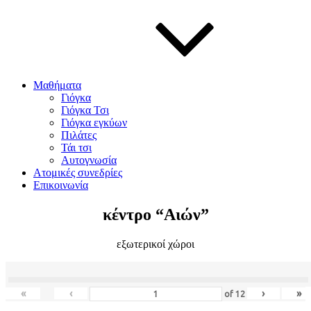
Μαθήματα
Γιόγκα
Γιόγκα Τσι
Γιόγκα εγκύων
Πιλάτες
Τάι τσι
Αυτογνωσία
Ατομικές συνεδρίες
Επικοινωνία
κέντρο “Αιών”
εξωτερικοί χώροι
«
‹
›
»
of
12