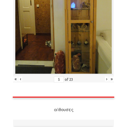
«
‹
›
»
of
23
αίθουσες