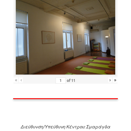
«
‹
›
»
of
11
Διεύθυνση/Υπεύθυνη Κέντρου: Σμαράγδα