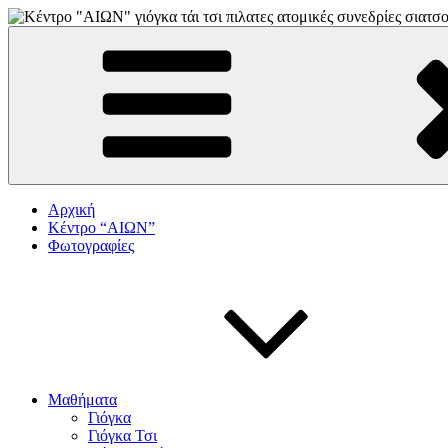
Skip
to
"αιων"
ΚΕΝΤΡΟ ΓΙΟΓΚΑ-ΠΙΛΑΤΕΣ-ΤΑΙ ΤΣΙ
content
Αρχική
Κέντρο “ΑΙΩΝ”
Φωτογραφίες
Μαθήματα
Γιόγκα
Γιόγκα Τσι