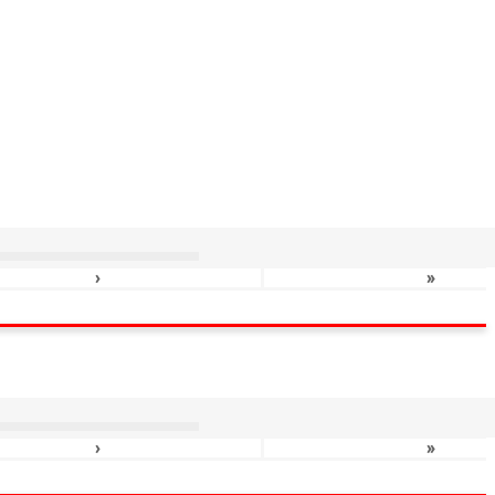
›
»
›
»