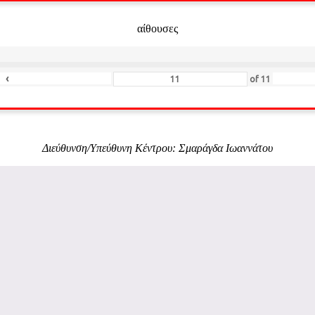
αίθουσες
‹
of
11
Διεύθυνση/Υπεύθυνη Κέντρου: Σμαράγδα Ιωαννάτου