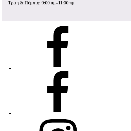
Τρίτη & Πέμπτη: 9:00 πμ–11:00 πμ
σελίδα
Facebook
ομάδα
Facebook
instagram