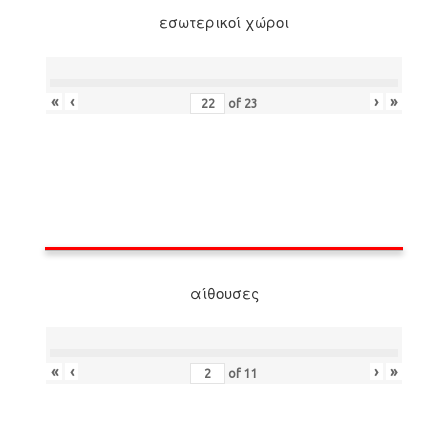
εσωτερικοί χώροι
«
‹
›
»
of
23
αίθουσες
«
‹
›
»
of
11