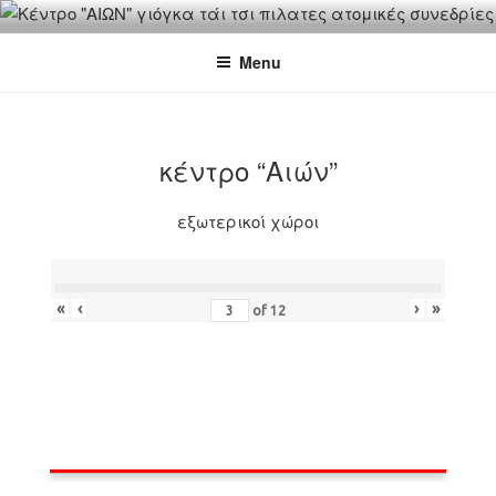
Skip
"ΑΙΩΝ"
ΚΕΝΤΡΟ ΓΙΟΓΚΑ-ΠΙΛΑΤΕΣ-ΤΑΙ ΤΣΙ
to
Menu
content
κέντρο “Αιών”
εξωτερικοί χώροι
«
‹
›
»
of
12