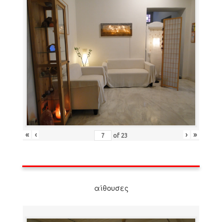
«
‹
›
»
of
23
αίθουσες