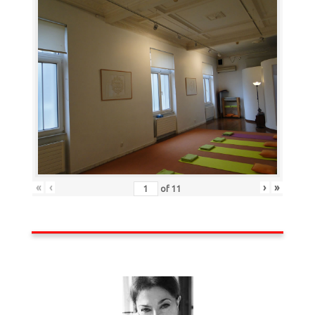
«
‹
›
»
of
11