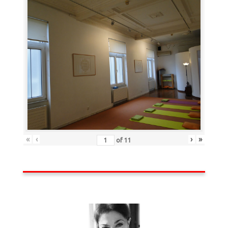
«
‹
›
»
of
11