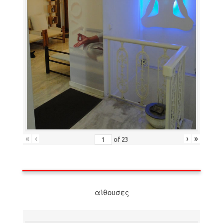
«
‹
›
»
of
23
αίθουσες