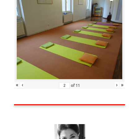
«
‹
›
»
of
11