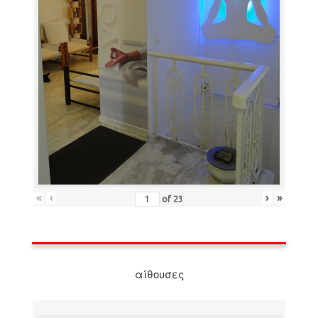
«
‹
›
»
of
23
αίθουσες