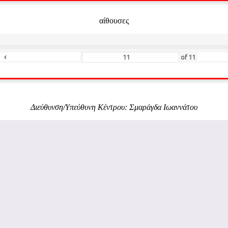
αίθουσες
‹
of
11
Διεύθυνση/Υπεύθυνη Κέντρου: Σμαράγδα Ιωαννάτου