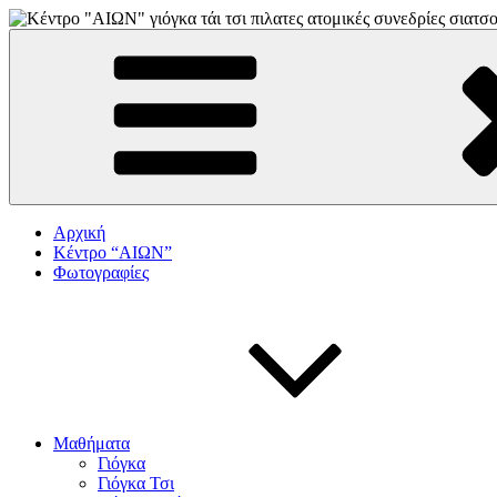
Skip
to
"αιων"
ΚΕΝΤΡΟ ΓΙΟΓΚΑ-ΠΙΛΑΤΕΣ-ΤΑΙ ΤΣΙ
content
Αρχική
Κέντρο “ΑΙΩΝ”
Φωτογραφίες
Μαθήματα
Γιόγκα
Γιόγκα Τσι