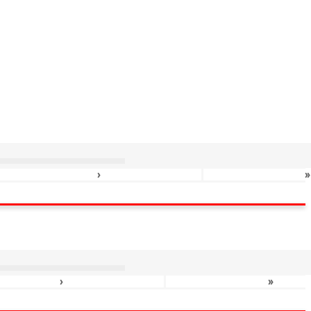
›
»
›
»