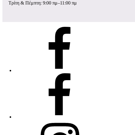
Τρίτη & Πέμπτη: 9:00 πμ–11:00 πμ
σελίδα
Facebook
ομάδα
Facebook
instagram