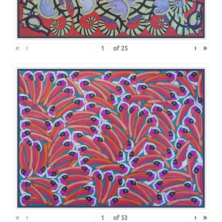
«
‹
›
»
of
25
«
‹
›
»
of
53