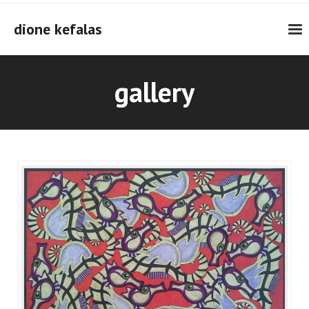
Skip
to
dione kefalas
content
gallery