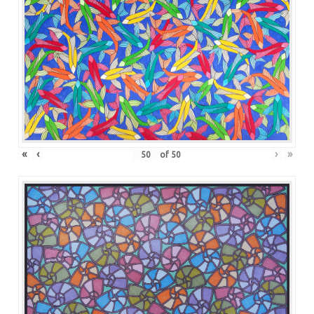
«
‹
›
»
of
50