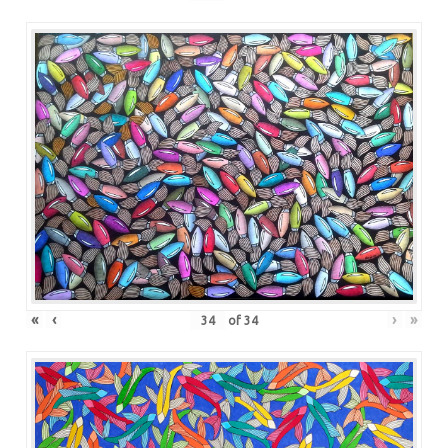
«
‹
›
»
of
34