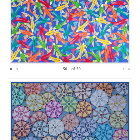
«
‹
›
»
of
50