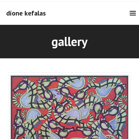
Skip
to
dione kefalas
content
gallery