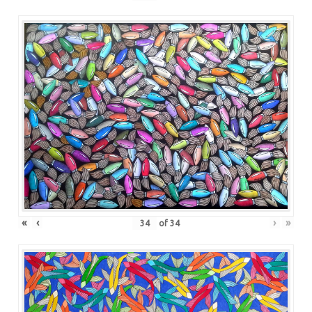
«
‹
›
»
of
34