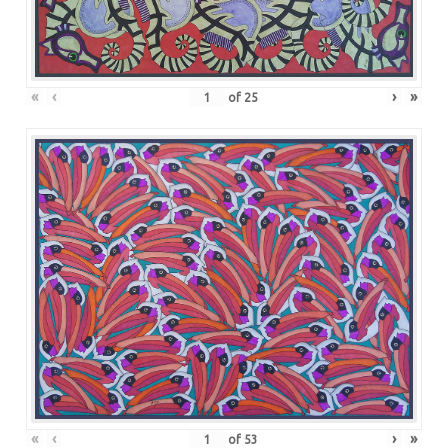
«
‹
›
»
of
25
«
‹
›
»
of
53