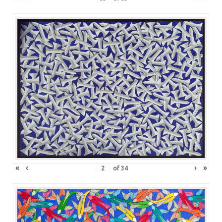
«
‹
›
»
of
34