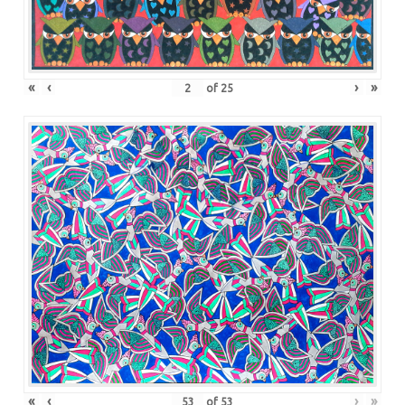
«
‹
›
»
of
25
«
‹
›
»
of
53