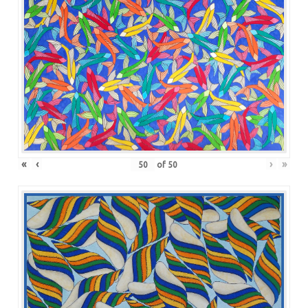
«
‹
›
»
of
50