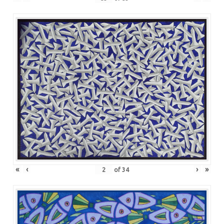
«
‹
›
»
of
34