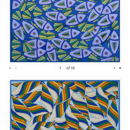
«
‹
›
»
of
50