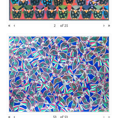
«
‹
›
»
of
25
«
‹
›
»
of
53