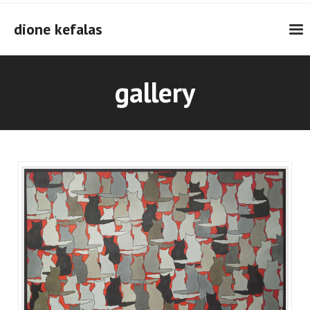
Skip
to
dione kefalas
content
gallery