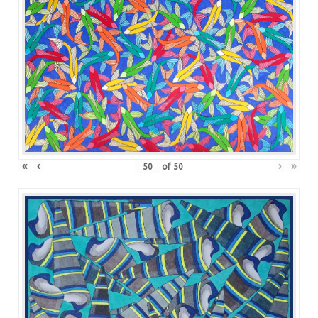
«
‹
›
»
of
50