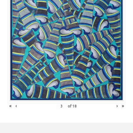
«
‹
›
»
of
18