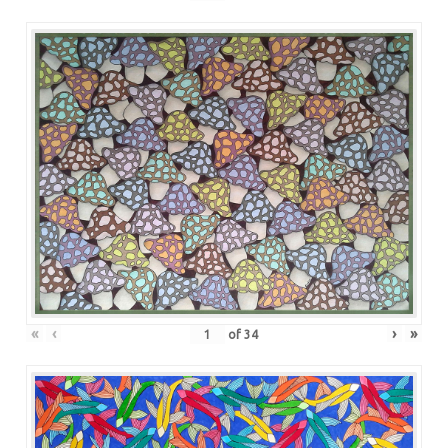
«
‹
›
»
of
34