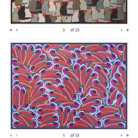
«
‹
›
»
of
25
«
‹
›
»
of
53