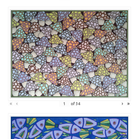
«
‹
›
»
of
34