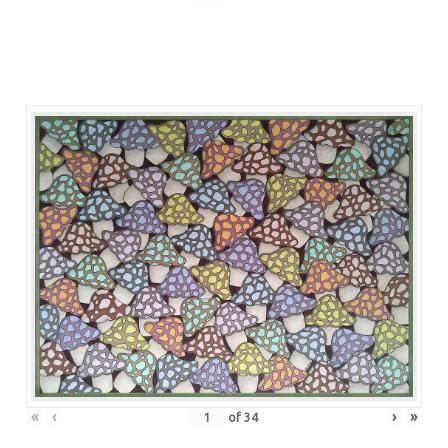
«
‹
›
»
of
34