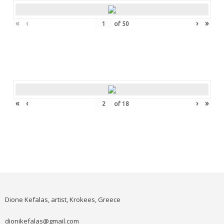
«
‹
›
»
of
50
«
‹
›
»
of
18
Dione Kefalas, artist, Krokees, Greece
dionikefalas@gmail.com