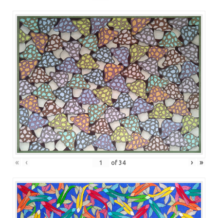
«
‹
›
»
of
34