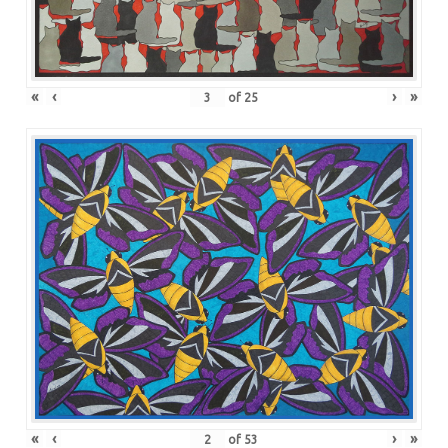
«
‹
›
»
of
25
«
‹
›
»
of
53