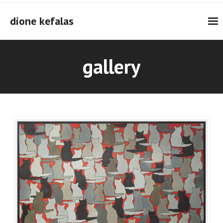
Skip
to
dione kefalas
content
gallery