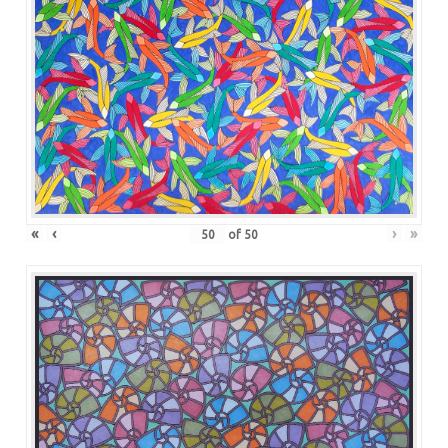
«
‹
›
»
of
50