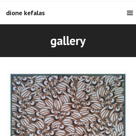
Skip
to
dione kefalas
content
gallery