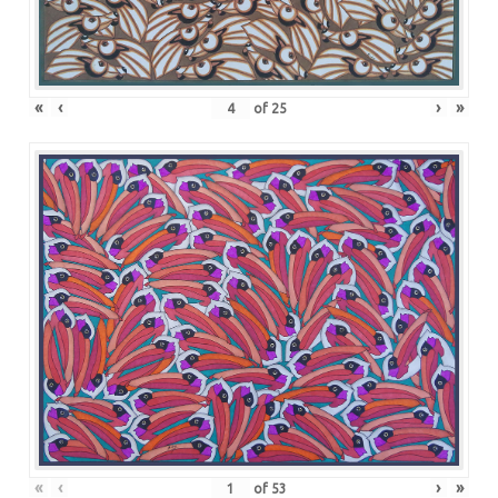
«
‹
›
»
of
25
«
‹
›
»
of
53