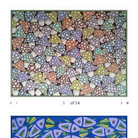
«
‹
›
»
of
34