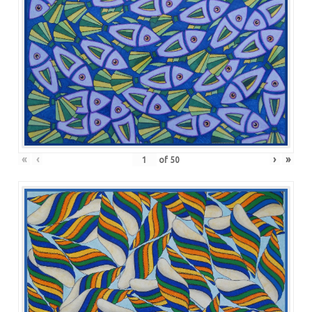
«
‹
›
»
of
50