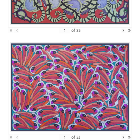
«
‹
›
»
of
25
«
‹
›
»
of
53