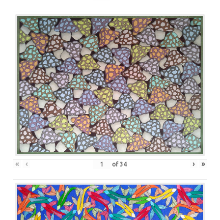
«
‹
›
»
of
34