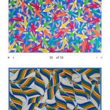
«
‹
›
»
of
50