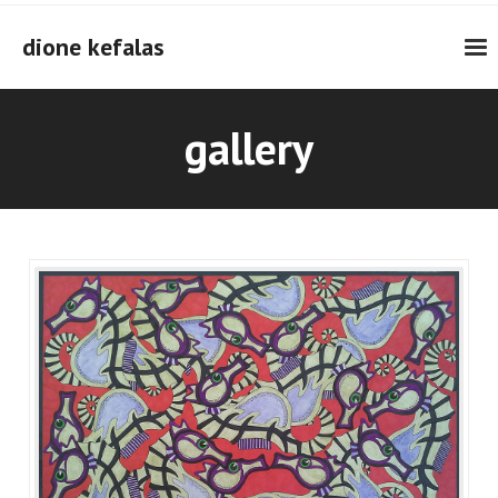
Skip
to
dione kefalas
content
gallery