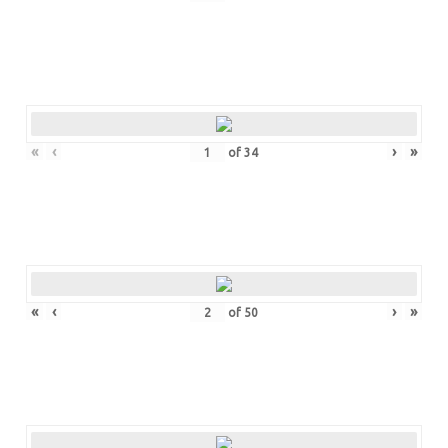
«
‹
›
»
of
34
«
‹
›
»
of
50