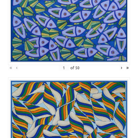
«
‹
›
»
of
50