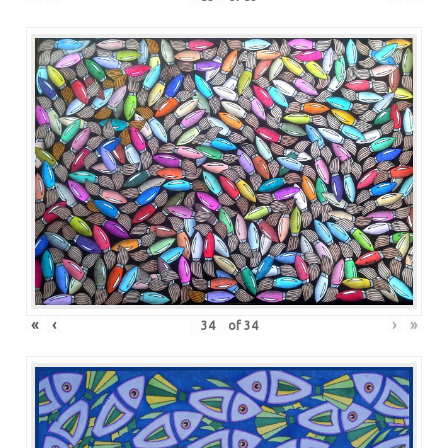
«
‹
›
»
of
34