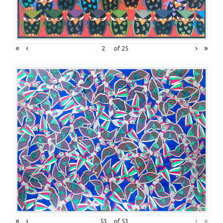
«
‹
›
»
of
25
«
‹
›
»
of
53