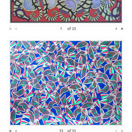
«
‹
›
»
of
25
«
‹
›
»
of
53