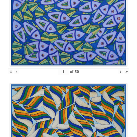
«
‹
›
»
of
50