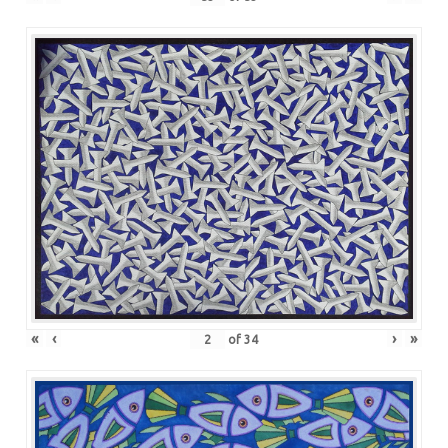
«
‹
›
»
of
34