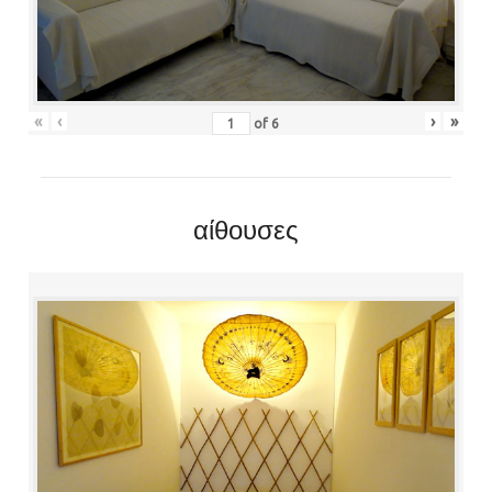
«
‹
›
»
of
6
αίθουσες