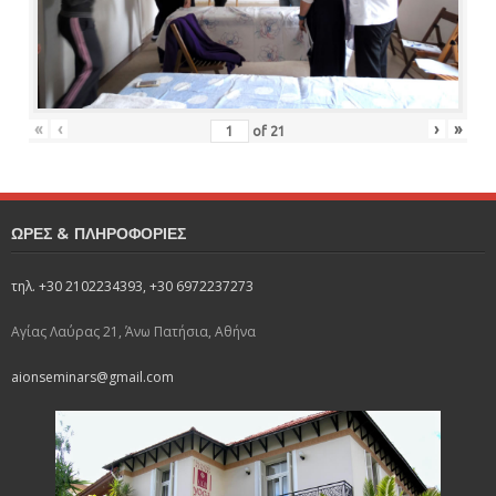
«
‹
›
»
of
21
ΩΡΕΣ & ΠΛΗΡΟΦΟΡΙΕΣ
τηλ. +30 2102234393, +30 6972237273
Αγίας Λαύρας 21, Άνω Πατήσια, Αθήνα
aionseminars@gmail.com