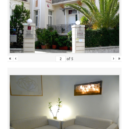
«
‹
›
»
of
5