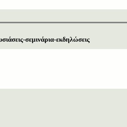
υσιάσεις-σεμινάρια-εκδηλώσεις