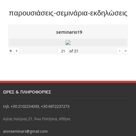
παρουσιάσεις-σεμινάρια-εκδηλώσεις
seminario19
«
‹
›
»
of
21
ΩΡΕΣ & ΠΛΗΡΟΦΟΡΙΕΣ
τηλ. +30 2102234393, +30 6972237273
Αγίας Λαύρας 21, Άνω Πατήσια, Αθήνα
aionseminars@gmail.com