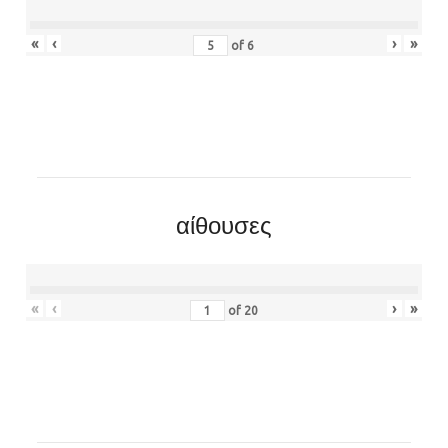
«
‹
›
»
of
6
αίθουσες
«
‹
›
»
of
20