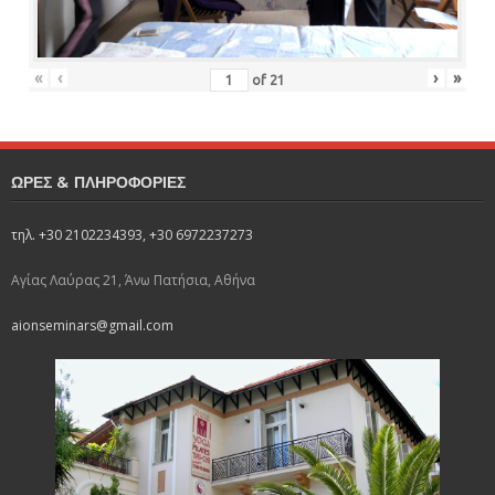
«
‹
›
»
of
21
ΩΡΕΣ & ΠΛΗΡΟΦΟΡΙΕΣ
τηλ. +30 2102234393, +30 6972237273
Αγίας Λαύρας 21, Άνω Πατήσια, Αθήνα
aionseminars@gmail.com