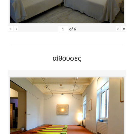
«
‹
›
»
of
6
αίθουσες