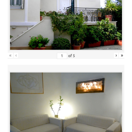
«
‹
›
»
of
5