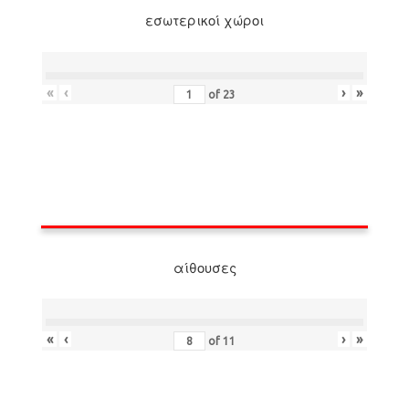
εσωτερικοί χώροι
«
‹
›
»
of
23
αίθουσες
«
‹
›
»
of
11