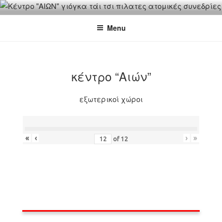
Skip
"ΑΙΩΝ"
ΚΕΝΤΡΟ ΓΙΟΓΚΑ-ΠΙΛΑΤΕΣ-ΤΑΙ ΤΣΙ
to
Menu
content
κέντρο “Αιών”
εξωτερικοί χώροι
«
‹
›
»
of
12