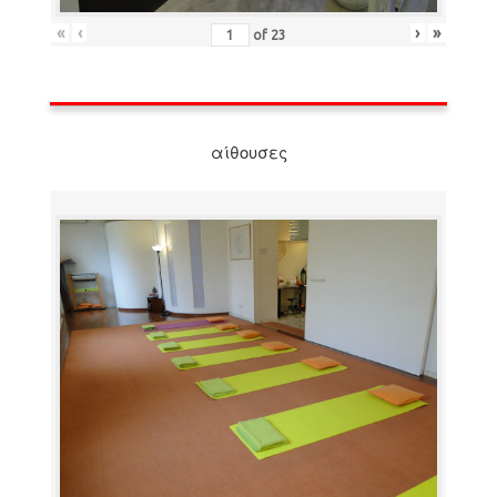
«
‹
›
»
of
23
αίθουσες