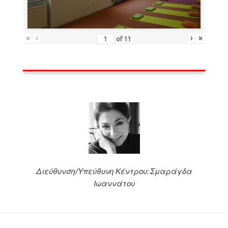
«
‹
›
»
of
11
Διεύθυνση/Υπεύθυνη Κέντρου: Σμαράγδα
Ιωαννάτου