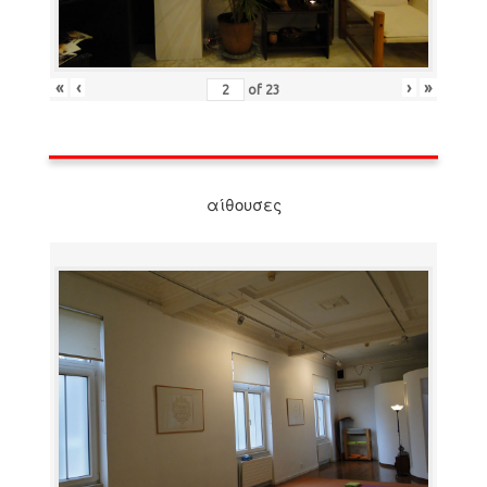
«
‹
›
»
of
23
αίθουσες