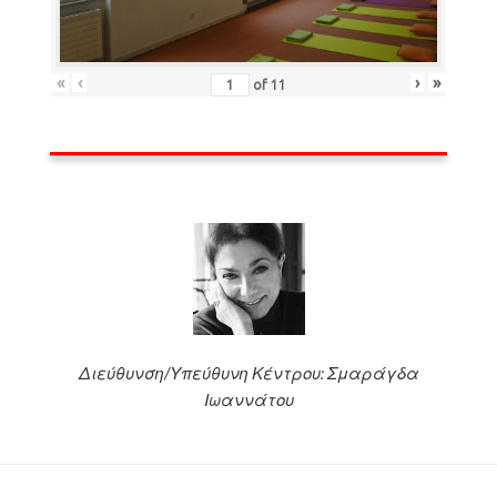
«
‹
›
»
of
11
Διεύθυνση/Υπεύθυνη Κέντρου: Σμαράγδα
Ιωαννάτου