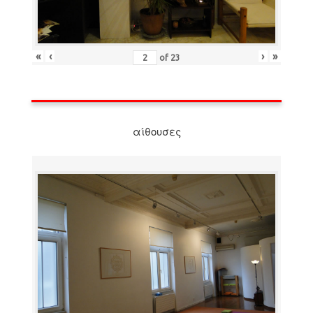
«
‹
›
»
of
23
αίθουσες