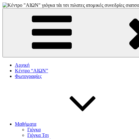
Skip
to
"αιων"
ΚΕΝΤΡΟ ΓΙΟΓΚΑ-ΠΙΛΑΤΕΣ-ΤΑΙ ΤΣΙ
content
Αρχική
Κέντρο “ΑΙΩΝ”
Φωτογραφίες
Μαθήματα
Γιόγκα
Γιόγκα Τσι