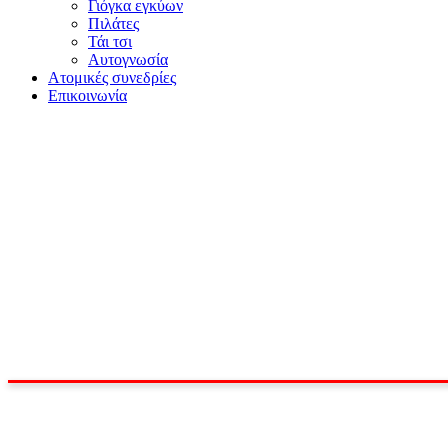
Γιόγκα εγκύων
Πιλάτες
Τάι τσι
Αυτογνωσία
Ατομικές συνεδρίες
Επικοινωνία