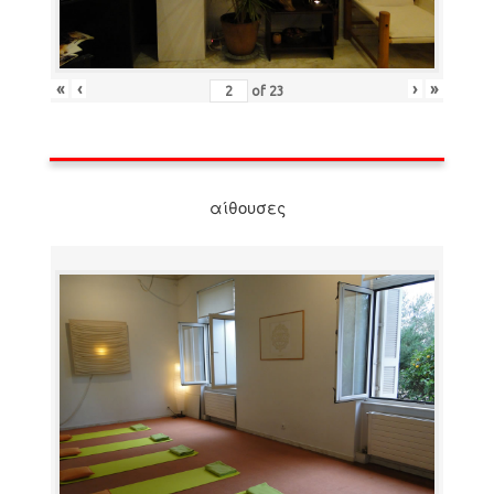
«
‹
›
»
of
23
αίθουσες