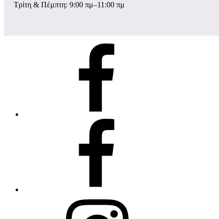
Τρίτη & Πέμπτη: 9:00 πμ–11:00 πμ
σελίδα
Facebook
ομάδα
Facebook
instagram