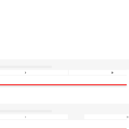
›
»
›
»