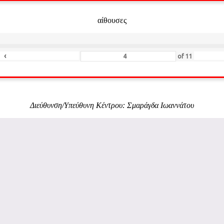
αίθουσες
‹
of
11
Διεύθυνση/Υπεύθυνη Κέντρου: Σμαράγδα Ιωαννάτου