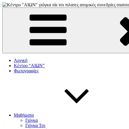
Skip
to
"αιων"
ΚΕΝΤΡΟ ΓΙΟΓΚΑ-ΠΙΛΑΤΕΣ-ΤΑΙ ΤΣΙ
content
Αρχική
Κέντρο “ΑΙΩΝ”
Φωτογραφίες
Μαθήματα
Γιόγκα
Γιόγκα Τσι