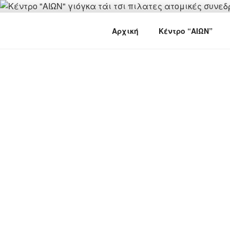
Skip
to
"ΑΙΩΝ"
content
ΚΕΝΤΡΟ ΓΙΟΓΚΑ-ΠΙΛΑΤΕΣ-ΤΑΙ
Αρχική
Κέντρο “ΑΙΩΝ”