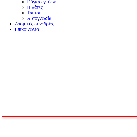
Γιόγκα εγκύων
Πιλάτες
Τάι τσι
Αυτογνωσία
Ατομικές συνεδρίες
Επικοινωνία