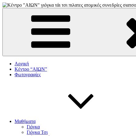
Skip
to
"αιων"
ΚΕΝΤΡΟ ΓΙΟΓΚΑ-ΠΙΛΑΤΕΣ-ΤΑΙ ΤΣΙ
content
Αρχική
Κέντρο “ΑΙΩΝ”
Φωτογραφίες
Μαθήματα
Γιόγκα
Γιόγκα Τσι