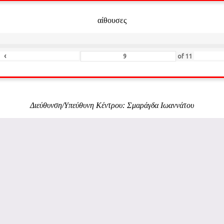
αίθουσες
‹
of
11
Διεύθυνση/Υπεύθυνη Κέντρου: Σμαράγδα Ιωαννάτου