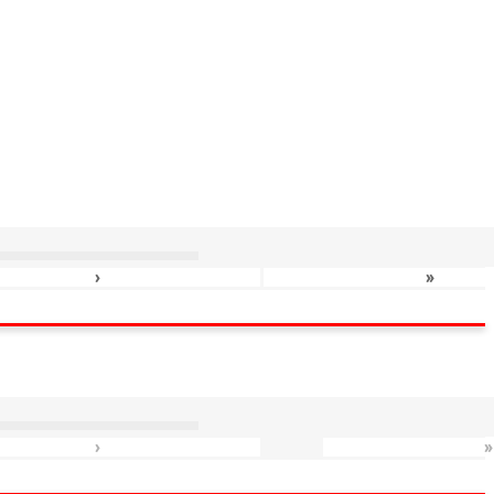
›
»
›
»