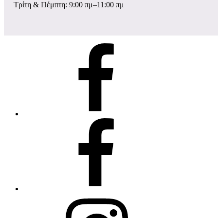
Τρίτη & Πέμπτη: 9:00 πμ–11:00 πμ
σελίδα
Facebook
ομάδα
Facebook
instagram