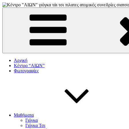
Skip
to
"αιων"
ΚΕΝΤΡΟ ΓΙΟΓΚΑ-ΠΙΛΑΤΕΣ-ΤΑΙ ΤΣΙ
content
Αρχική
Κέντρο “ΑΙΩΝ”
Φωτογραφίες
Μαθήματα
Γιόγκα
Γιόγκα Τσι