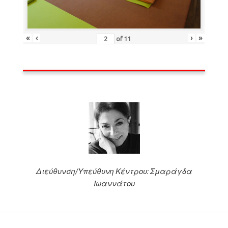
«
‹
›
»
of
11
Διεύθυνση/Υπεύθυνη Κέντρου: Σμαράγδα
Ιωαννάτου