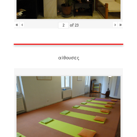
«
‹
›
»
of
23
αίθουσες